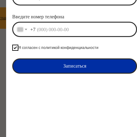
Введите номер телефона
о. Успей записаться!
Скидка 20% на оплату учебного года 2
+7
Я согласен с политикой конфиденциальности
Стоимость
обучения
Записаться
Летний интенсив
Занятия в мини-группе до
8 учеников
Проложительность курса 24