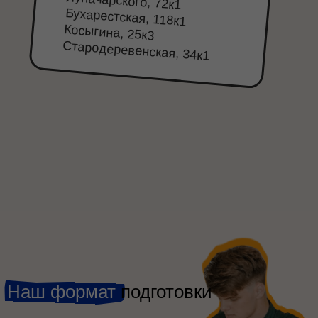
Луначарского, 72к1
Бухарестская, 118к1
Косыгина, 25к3
Стародеревенская, 34к1
Наш формат
подготовки