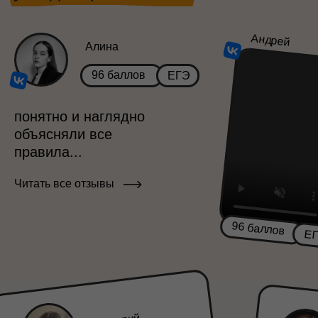
Андрей
Алина
96 баллов
ЕГЭ
понятно и наглядно
объясняли все
правила...
Читать все отзывы
96 баллов
Е