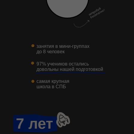
п
о
п
р
о
у
й
б
е
с
п
л
а
т
н
б
о!
занятия в мини-группах
до 8 человек
97% учеников остались
довольны нашей подготовкой
самая крупная
школа в СПБ
7 лет