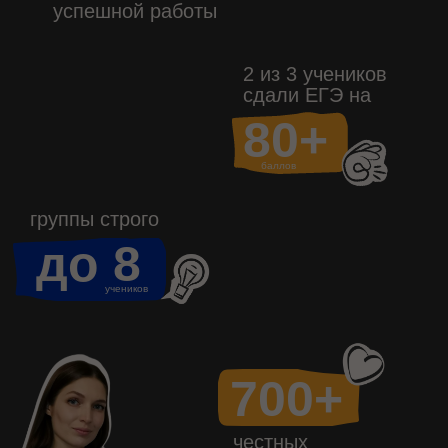
успешной работы
2 из 3 учеников
сдали ЕГЭ на
80+
баллов
группы строго
до 8
учеников
700+
честных