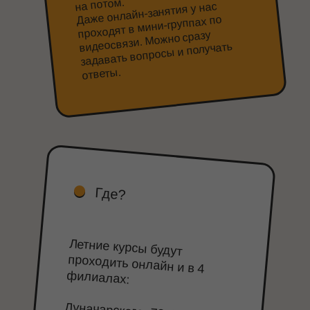
на потом.
Даже онлайн-занятия у нас
проходят в мини-группах по
видеосвязи. Можно сразу
задавать вопросы и получать
ответы.
Где?
Летние курсы будут
проходить онлайн и в 4
филиалах: