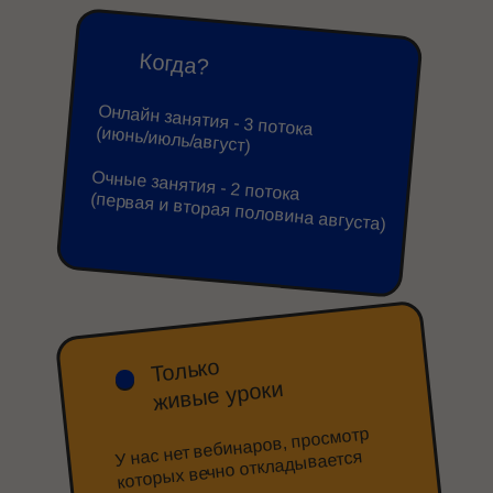
Когда?
Онлайн занятия - 3 потока
(июнь/июль/август)
Очные занятия - 2 потока
(первая и вторая половина августа)
Только
живые уроки
У нас нет вебинаров, просмотр
которых вечно откладывается